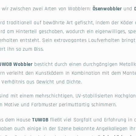
 wir zwischen zwei Arten von Wobblern:
Ösenwobbler
und
rd traditionell auf bewährte Art gefischt, indem der Köder
rd am Hinterteil geschoben, wodurch ein eigenwilliges, spe
erhalten entsteht. Sein extravagantes Laufverhalten bring
rt ihn so zum Biss.
UWOB Wobbler
besticht durch einen durchgängigen Metallke
rn verleiht den Kunstködern in Kombination mit dem Mant
 Verhältnis aus Gewicht und Dichte.
ind mit einem mehrschichtigen, UV-stabilisierten Hochglanz
gen Motive und Farbmuster perlmuttartig schimmern.
aus dem Hause
TUWOB
fließt viel Sorgfalt und Erfahrung in
 haben auch einige in der Szene bekannte Angelkollegen ihr