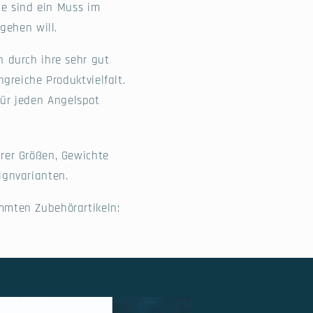
ie sind ein Muss im
gehen will.
h durch ihre sehr gut
greiche Produktvielfalt.
 für jeden Angelspot
rer Größen, Gewichte
ignvarianten.
mmten Zubehörartikeln: