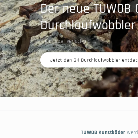
Ködertaschen in P
Exklusive Kunstködertaschen - mit viel Li
produziert, um höchsten Ansprüchen gere
Ködertaschen entdecken!
TUWOB Kunstköder
werde