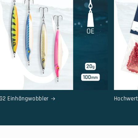
G2 Einhängwobbler
Hochwert