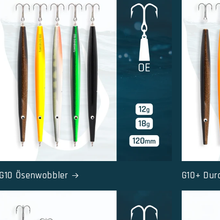
G10 Ösenwobbler
G10+ Dur